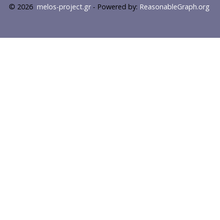
© 2026
melos-project.gr
- Powered by:
ReasonableGraph.org