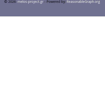
© 2026
melos-project.gr
- Powered by:
ReasonableGraph.org