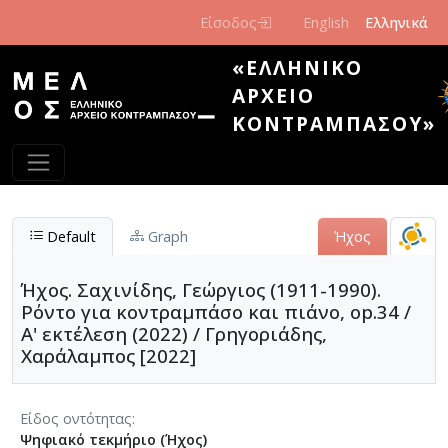
Παράκαμψη προς το κυρίως περιεχόμενο
Είσοδος
English
Ελληνικά
«ΕΛΛΗΝΙΚΌ
ΑΡΧΕΊΟ
ΚΟΝΤΡΑΜΠΆΣΟΥ»
Default
Graph
Ήχος
Ήχος. Σαχινίδης, Γεώργιος (1911-1990).
Ρόντο για κοντραμπάσο και πιάνο, op.34 /
Α' εκτέλεση (2022) / Γρηγοριάδης,
Χαράλαμπος [2022]
Είδος οντότητας
Ψηφιακό τεκμήριο (Ήχος)