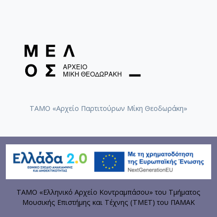
ΤΑΜΟ «Αρχείο Παρτιτούρων Μίκη Θεοδωράκη»
ΤΑΜΟ «Ελληνικό Αρχείο Κοντραμπάσου» του Τμήματος
Μουσικής Επιστήμης και Τέχνης (ΤΜΕΤ) του ΠΑΜΑΚ