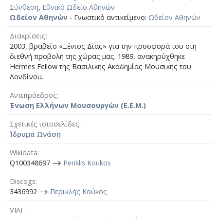
Σύνθεση
,
Εθνικό Ωδείο Αθηνών
Ωδείον Αθηνών
- Γνωστικό αντικείμενο:
Ωδείον Αθηνών
Διακρίσεις
2003, βραβείο «Ξένιος Δίας» για την προσφορά του στη
διεθνή προβολή της χώρας μας. 1989, ανακηρύχθηκε
Hermes Fellow της Βασιλικής Ακαδημίας Μουσικής του
Λονδίνου..
Αντιπρόεδρος
Ένωση Ελλήνων Μουσουργών (Ε.Ε.Μ.)
Σχετικές ιστοσελίδες
Ίδρυμα Ωνάση
Wikidata
Q100348697 ⟶
Periklis Koukos
Discogs
3436992 ⟶
Περικλής Κούκος
VIAF