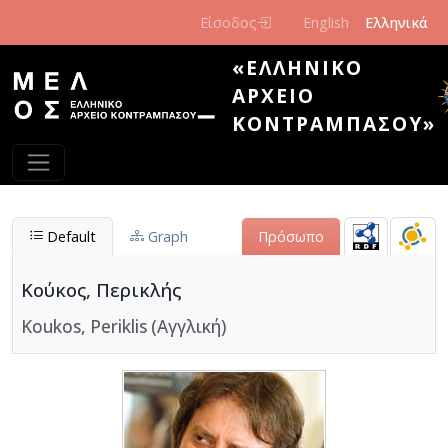
Παράκαμψη προς το κυρίως περιεχόμενο
Είσοδος
English
Ελληνικά
«ΕΛΛΗΝΙΚΌ
ΑΡΧΕΊΟ
ΚΟΝΤΡΑΜΠΆΣΟΥ»
Default
Graph
Πρόσωπο
Κούκος, Περικλής
Koukos, Periklis (Αγγλική)