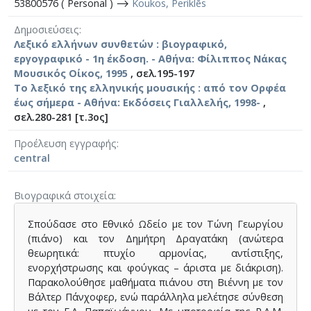
53800576 ( Personal ) ⟶
Koukos, Periklēs
Δημοσιεύσεις
Λεξικό ελλήνων συνθετών : βιογραφικό,
εργογραφικό - 1η έκδοση. - Αθήνα: Φίλιππος Νάκας
Μουσικός Οίκος, 1995
, σελ.195-197
Το λεξικό της ελληνικής μουσικής : από τον Ορφέα
έως σήμερα - Αθήνα: Εκδόσεις Γιαλλελής, 1998-
,
σελ.280-281 [τ.3ος]
Προέλευση εγγραφής
central
Βιογραφικά στοιχεία
Σπούδασε στο Εθνικό Ωδείο με τον Τώνη Γεωργίου
(πιάνο) και τον Δημήτρη Δραγατάκη (ανώτερα
θεωρητικά: πτυχίο αρμονίας, αντίστιξης,
ενορχήστρωσης και φούγκας – άριστα με διάκριση).
Παρακολούθησε μαθήματα πιάνου στη Βιέννη με τον
Βάλτερ Πάνχοφερ, ενώ παράλληλα μελέτησε σύνθεση