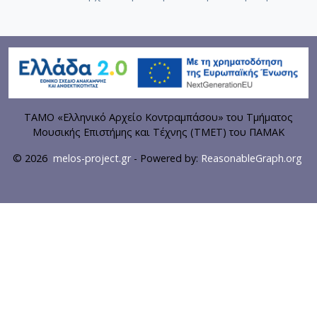
ΤΑΜΟ «Ελληνικό Αρχείο Κοντραμπάσου» του Τμήματος
Μουσικής Επιστήμης και Τέχνης (ΤΜΕΤ) του ΠΑΜΑΚ
© 2026
melos-project.gr
- Powered by:
ReasonableGraph.org