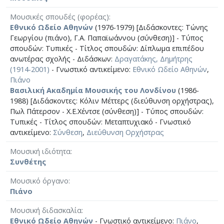
Μουσικές σπουδές (φορέας)
Εθνικό Ωδείο Αθηνών
(1976-1979) [Διδάσκοντες: Τώνης
Γεωργίου (πιάνο), Γ.Α. Παπαϊωάννου (σύνθεση)] - Τύπος
σπουδών: Τυπικές - Τίτλος σπουδών: Δίπλωμα επιπέδου
ανωτέρας σχολής - Διδάσκων:
Δραγατάκης, Δημήτρης
(1914-2001)
- Γνωστικό αντικείμενο:
Εθνικό Ωδείο Αθηνών
,
Πιάνο
Βασιλική Ακαδημία Μουσικής του Λονδίνου
(1986-
1988) [Διδάσκοντες: Κόλιν Μέττερς (διεύθυνση ορχήστρας),
Πωλ Πάτερσον - Χ.Ε.Χέντσε (σύνθεση)] - Τύπος σπουδών:
Τυπικές - Τίτλος σπουδών: Μεταπτυχιακό - Γνωστικό
αντικείμενο:
Σύνθεση
,
Διεύθυνση Ορχήστρας
Μουσική ιδιότητα
Συνθέτης
Μουσικό όργανο
Πιάνο
Μουσική διδασκαλία
Εθνικό Ωδείο Αθηνών
- Γνωστικό αντικείμενο:
Πιάνο
,