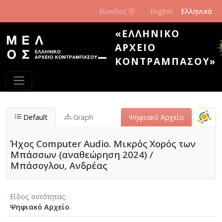
Παράκαμψη προς το κυρίως περιεχόμενο
Είσοδος
English
Ελληνικά
«ΕΛΛΗΝΙΚΌ
ΑΡΧΕΊΟ
ΚΟΝΤΡΑΜΠΆΣΟΥ»
Default
Graph
Ψηφιακό Αρχείο
Ήχος Computer Audio. Μικρός Χορός των
Μπάσσων (αναθεώρηση 2024) /
Μπάσογλου, Ανδρέας
Είδος οντότητας
Ψηφιακό Αρχείο