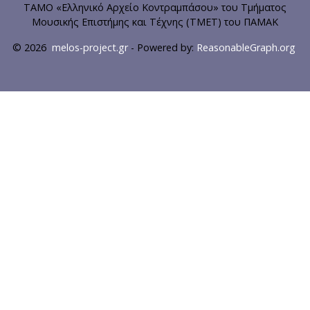
ΤΑΜΟ «Ελληνικό Αρχείο Κοντραμπάσου» του Τμήματος
Μουσικής Επιστήμης και Τέχνης (ΤΜΕΤ) του ΠΑΜΑΚ
© 2026
melos-project.gr
- Powered by:
ReasonableGraph.org