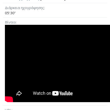
Διάρκεια ηχογράφησης
05':30''
Βίντεο