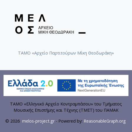
ΤΑΜΟ «Αρχείο Παρτιτούρων Μίκη Θεοδωράκη»
ΤΑΜΟ «Ελληνικό Αρχείο Κοντραμπάσου» του Τμήματος
Μουσικής Επιστήμης και Τέχνης (ΤΜΕΤ) του ΠΑΜΑΚ
© 2026
melos-project.gr
- Powered by:
ReasonableGraph.org