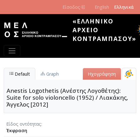
Παράκαμψη προς το κυρίως περιεχόμενο
Είσοδος
English
Ελληνικά
«ΕΛΛΗΝΙΚΌ
ΑΡΧΕΊΟ
ΚΟΝΤΡΑΜΠΆΣΟΥ»
Default
Graph
Ηχογράφηση
Anestis Logothetis (Ανέστης Λογοθέτης):
Suite for solo violoncello (1952) / Λιακάκης,
Άγγελος [2012]
Είδος οντότητας
Έκφραση