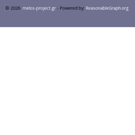
© 2026
melos-project.gr
- Powered by:
ReasonableGraph.org