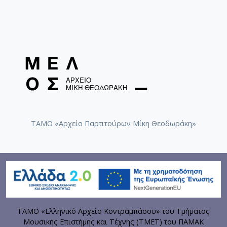
ΤΑΜΟ «Αρχείο Παρτιτούρων Μίκη Θεοδωράκη»
ΤΑΜΟ «Ελληνικό Αρχείο Κοντραμπάσου» του Τμήματος
Μουσικής Επιστήμης και Τέχνης (ΤΜΕΤ) του ΠΑΜΑΚ