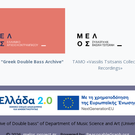
"Greek Double Bass Archive"
TAMO «Vassilis Tsitsanis Collec
Recordings»
ve of Double bass” of Department of Music Science and Art (Univer
© 2026
melos-project.gr
- Powered by:
ReasonableGraph.org