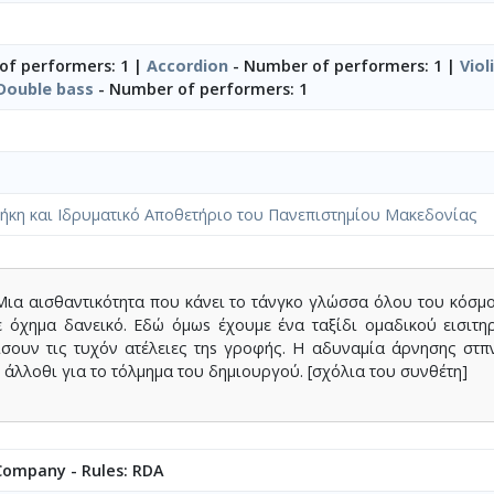
of performers: 1 |
Accordion
- Number of performers: 1 |
Viol
Double bass
- Number of performers: 1
ήκη και Ιδρυματικό Αποθετήριο του Πανεπιστημίου Μακεδονίας
... Μια αισθαντικότητα που κάνει το τάνγκο γλώσσα όλου του κόσμ
με όχημα δανεικό. Εδώ όμωs έχουμε ένα ταξίδι ομαδικού εισιτη
ίσουν τις τυχόν ατέλειες τηs γροφής. Η αδυναμία άρνησης στ
ο άλλοθι για το τόλμημα του δημιουργού. [σχόλια του συνθέτη]
 Company - Rules: RDA