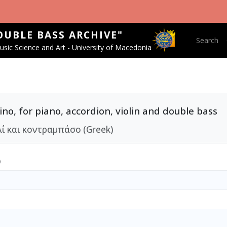
OUBLE BASS ARCHIVE"
Main nav
Search
sic Science and Art - University of Macedonia
ino, for piano, accordion, violin and double bass
λί και κοντραμπάσο (Greek)
)