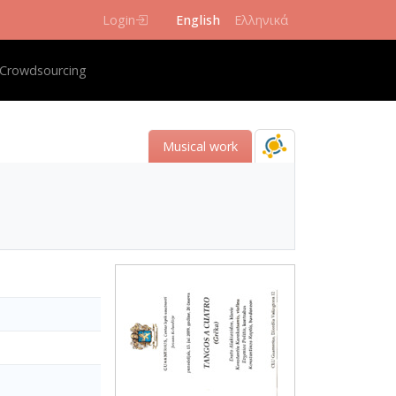
Login
English
Ελληνικά
igation
Crowdsourcing
Musical work