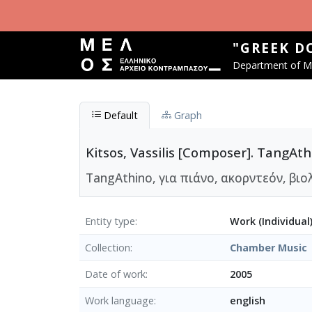
Skip to main content
"GREEK D
Department of Mu
Default
Graph
Kitsos, Vassilis [Composer]. TangAth
TangAthino, για πιάνο, ακορντεόν, βιο
Entity type
Work (Individual
Collection
Chamber Μusic
Date of work
2005
Work language
english