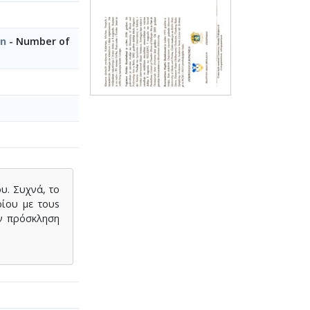
in
- Number of
ου. Συχνά, το
ρίου με τουs
πν πρόσκληση