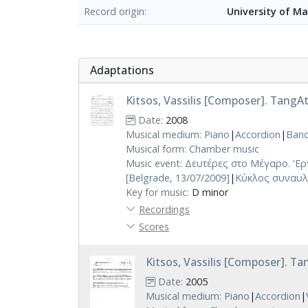
Record origin
University of M
Adaptations
Kitsos, Vassilis [Composer]. TangA
Date:
2008
Musical medium:
Piano
|
Accordion
|
Ban
Musical form:
Chamber music
Music event:
Δευτέρες στο Μέγαρο. 'Ερ
[Belgrade, 13/07/2009]
|
Κύκλος συναυλιώ
Key for music:
D minor
Recordings
Scores
Kitsos, Vassilis [Composer]. Ta
Date:
2005
Musical medium:
Piano
|
Accordion
|