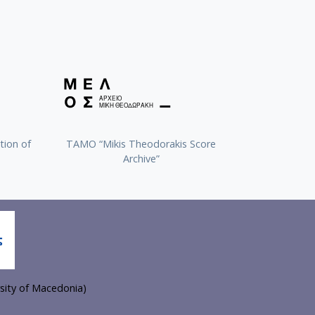
tion of
TAMO “Mikis Theodorakis Score
Archive”
sity of Macedonia)