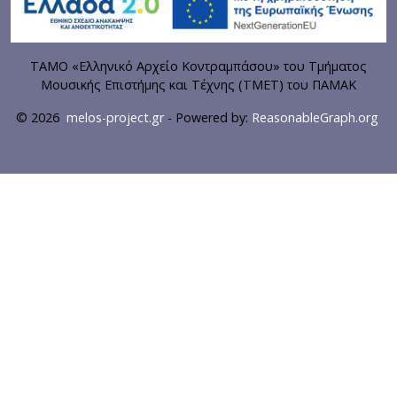
ΤΑΜΟ «Ελληνικό Αρχείο Κοντραμπάσου» του Τμήματος
Μουσικής Επιστήμης και Τέχνης (ΤΜΕΤ) του ΠΑΜΑΚ
© 2026
melos-project.gr
- Powered by:
ReasonableGraph.org