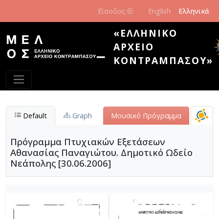
Παράκαμψη προς το κυρίως περιεχόμενο
Είσοδος
English
Ελληνικά
«ΕΛΛΗΝΙΚΌ
ΑΡΧΕΊΟ
ΚΟΝΤΡΑΜΠΆΣΟΥ»
Default
Graph
Μουσικό Πρόγραμμα
Πρόγραμμα Πτυχιακών Εξετάσεων
Αθανασίας Παναγιώτου. Δημοτικό Ωδείο
Νεάπολης [30.06.2006]