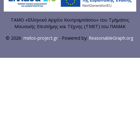
ΤΑΜΟ «Ελληνικό Αρχείο Κοντραμπάσου» του Τμήματος
Μουσικής Επιστήμης και Τέχνης (ΤΜΕΤ) του ΠΑΜΑΚ
© 2026
melos-project.gr
- Powered by:
ReasonableGraph.org