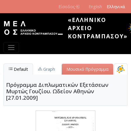
Παράκαμψη προς το κυρίως περιεχόμενο
Είσοδος
English
Ελληνικά
«ΕΛΛΗΝΙΚΌ
ΑΡΧΕΊΟ
ΚΟΝΤΡΑΜΠΆΣΟΥ»
Default
Graph
Μουσικό Πρόγραμμα
Πρόγραμμα Διπλωματικών Εξετάσεων
Μυρτώς Γουζίου. Ωδείον Αθηνών
[27.01.2009]