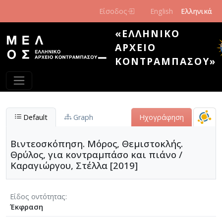
Παράκαμψη προς το κυρίως περιεχόμενο
Είσοδος
English
Ελληνικά
«ΕΛΛΗΝΙΚΌ
ΑΡΧΕΊΟ
ΚΟΝΤΡΑΜΠΆΣΟΥ»
Default
Graph
Ηχογράφηση
Βιντεοσκόπηση. Μόρος, Θεμιστοκλής.
Θρύλος, για κοντραμπάσο και πιάνο /
Καραγιώργου, Στέλλα [2019]
Είδος οντότητας
Έκφραση