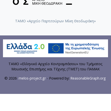
ΤΑΜΟ «Αρχείο Παρτιτούρων Μίκη Θεοδωράκη»
ΤΑΜΟ «Ελληνικό Αρχείο Κοντραμπάσου» του Τμήματος
Μουσικής Επιστήμης και Τέχνης (ΤΜΕΤ) του ΠΑΜΑΚ
© 2026
melos-project.gr
- Powered by:
ReasonableGraph.org