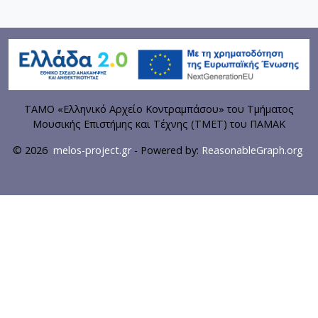
ΤΑΜΟ «Ελληνικό Αρχείο Κοντραμπάσου» του Τμήματος
Μουσικής Επιστήμης και Τέχνης (ΤΜΕΤ) του ΠΑΜΑΚ
© 2026
melos-project.gr
- Powered by:
ReasonableGraph.org