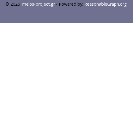
© 2026
melos-project.gr
- Powered by:
ReasonableGraph.org