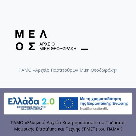
ΤΑΜΟ «Αρχείο Παρτιτούρων Μίκη Θεοδωράκη»
ΤΑΜΟ «Ελληνικό Αρχείο Κοντραμπάσου» του Τμήματος
Μουσικής Επιστήμης και Τέχνης (ΤΜΕΤ) του ΠΑΜΑΚ