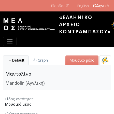
Παράκαμψη προς το κυρίως περιεχόμενο
Είσοδος
English
Ελληνικά
«ΕΛΛΗΝΙΚΌ
ΑΡΧΕΊΟ
ΚΟΝΤΡΑΜΠΆΣΟΥ»
Default
Graph
Μουσικό μέσο
Μαντολίνο
Mandolin (Αγγλική)
Είδος οντότητας
Μουσικό μέσο
Γλώσσα οντότητας