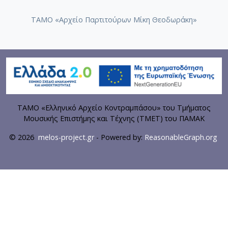
ΤΑΜΟ «Αρχείο Παρτιτούρων Μίκη Θεοδωράκη»
ΤΑΜΟ «Ελληνικό Αρχείο Κοντραμπάσου» του Τμήματος
Μουσικής Επιστήμης και Τέχνης (ΤΜΕΤ) του ΠΑΜΑΚ
© 2026
melos-project.gr
- Powered by:
ReasonableGraph.org