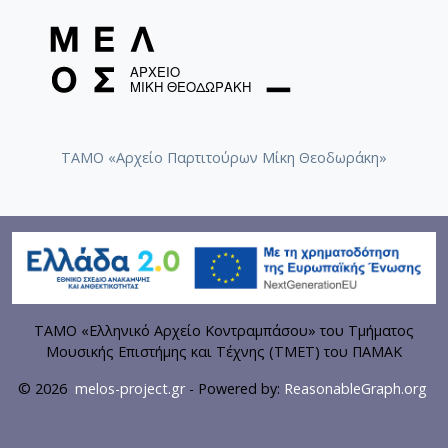
ΤΑΜΟ «Αρχείο Παρτιτούρων Μίκη Θεοδωράκη»
ΤΑΜΟ «Ελληνικό Αρχείο Κοντραμπάσου» του Τμήματος
Μουσικής Επιστήμης και Τέχνης (ΤΜΕΤ) του ΠΑΜΑΚ
© 2026
melos-project.gr
- Powered by:
ReasonableGraph.org