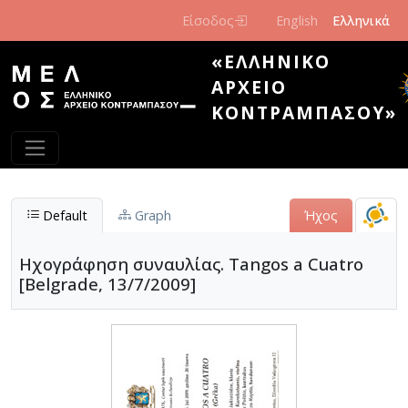
Παράκαμψη προς το κυρίως περιεχόμενο
Είσοδος
English
Ελληνικά
«ΕΛΛΗΝΙΚΌ
ΑΡΧΕΊΟ
ΚΟΝΤΡΑΜΠΆΣΟΥ»
Default
Graph
Ήχος
Ηχογράφηση συναυλίας. Tangos a Cuatro
[Belgrade, 13/7/2009]