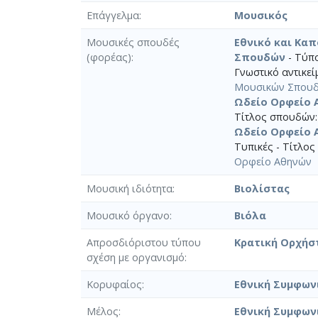
Επάγγελμα
Μουσικός
Μουσικές σπουδές
Εθνικό και Κα
(φορέας)
Σπουδών
- Τύπο
Γνωστικό αντικεί
Μουσικών Σπου
Ωδείο Ορφείο 
Τίτλος σπουδών:
Ωδείο Ορφείο 
Τυπικές - Τίτλος
Ορφείο Αθηνών
Μουσική ιδιότητα
Βιολίστας
Μουσικό όργανο
Βιόλα
Απροσδιόριστου τύπου
Κρατική Ορχήσ
σχέση με οργανισμό
Κορυφαίος
Εθνική Συμφων
Μέλος
Εθνική Συμφων