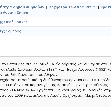
ήστρα Δήμου Αθηναίων
|
Ορχήστρα των Χρωμάτων
|
Κρατ
ή Λυρική Σκηνή
ης Θεοδωράκης"
μης Σαμαράς
ές του σπουδές στο Δημοτικό Ωδείο Λάρισας και συνέχισε στο Ο
αι έλαβε Δίπλωμα Βιόλας (1994) και Πτυχία Αρμονίας (1992) και 
 του ΕκΚ. Πανεπιστημίου Αθηνών.
ρχήστρα Πειραιά υπό τη διεύθυνση του αρχιμουσικού Α. Παρίδη (
ι συμμετάσχει σε παραγωγές της Κρατικής Ορχήστρας Αθηνών, τ
τρας «ΕΝΑΡΜΟΝΙΑ». Εργάζεται ως κορυφαίος Α’ μουσικός στην
άρτιο του 2009 είναι μέλος της Λαϊκής Ορχήστρας «Μίκης Θεοδωρ