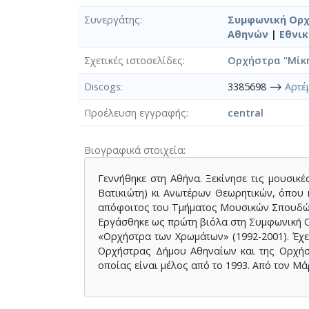
Συνεργάτης
Συμφωνική Ορχ
Αθηνών
|
Εθνικ
Σχετικές ιστοσελίδες
Ορχήστρα "Μίκ
Discogs
3385698 ⟶
Αρτέ
Προέλευση εγγραφής
central
Βιογραφικά στοιχεία
Γεννήθηκε στη Αθήνα. Ξεκίνησε τις μουσικ
Βατικιώτη) κι Ανωτέρων Θεωρητικών, όπου κ
απόφοιτος του Τμήματος Μουσικών Σπουδών
Εργάσθηκε ως πρώτη βιόλα στη Συμφωνική Ο
«Ορχήστρα των Χρωμάτων» (1992-2001). Έχε
Ορχήστρας Δήμου Αθηναίων και της Ορχήσ
οποίας είναι μέλος από το 1993. Από τον Μ