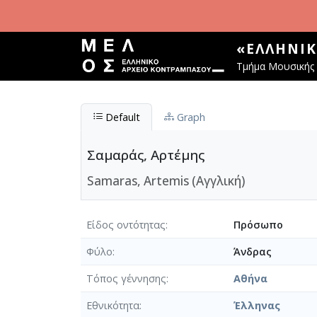
Παράκαμψη προς το κυρίως περιεχόμενο
«ΕΛΛΗΝΙ
Τμήμα Μουσικής 
Default
Graph
Σαμαράς, Αρτέμης
Samaras, Artemis (Αγγλική)
Είδος οντότητας
Πρόσωπο
Φύλο
Άνδρας
Τόπος γέννησης
Αθήνα
Εθνικότητα
Έλληνας