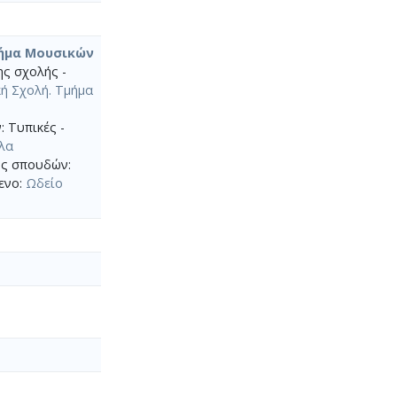
μήμα Μουσικών
ης σχολής -
ή Σχολή. Τμήμα
: Τυπικές -
λα
πος σπουδών:
ενο:
Ωδείο