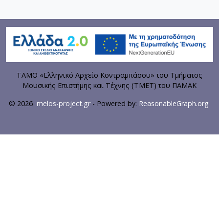
ΤΑΜΟ «Ελληνικό Αρχείο Κοντραμπάσου» του Τμήματος
Μουσικής Επιστήμης και Τέχνης (ΤΜΕΤ) του ΠΑΜΑΚ
© 2026
melos-project.gr
- Powered by:
ReasonableGraph.org