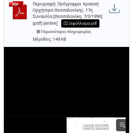
Περιγραφή: Πρόγραμμα. Κρατική
Ορχήστρα Θεσσαλονίκης. 17η
Συναυλία [Θεσσαλονίκη, 7/3/1996]
(pdf) [entire]
Ξεφύλλισμα pdf
Περισσότερες πληροφορίες
Μέγεθος: 149 kB