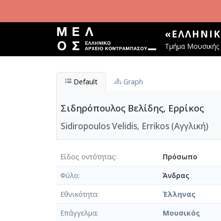
Παράκαμψη προς το κυρίως περιεχόμενο
«ΕΛΛΗΝΙ
Τμήμα Μουσικής 
Default
Graph
Σιδηρόπουλος Βελίδης, Ερρίκος
Sidiropoulos Velidis, Errikos (Αγγλική)
Είδος οντότητας
Πρόσωπο
Φύλο
Άνδρας
Εθνικότητα
Έλληνας
Επάγγελμα
Μουσικός