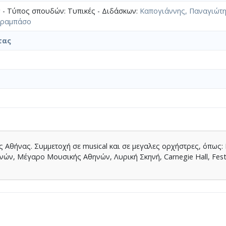
ν
- Τύπος σπουδών: Τυπικές - Διδάσκων:
Καπογιάννης, Παναγιώτ
τραμπάσο
τας
της Αθήνας. Συμμετοχή σε musical και σε μεγαλες ορχήστρες, όπω
ών, Μέγαρο Μουσικής Αθηνών, Λυρική Σκηνή, Carnegie Hall, Festiv