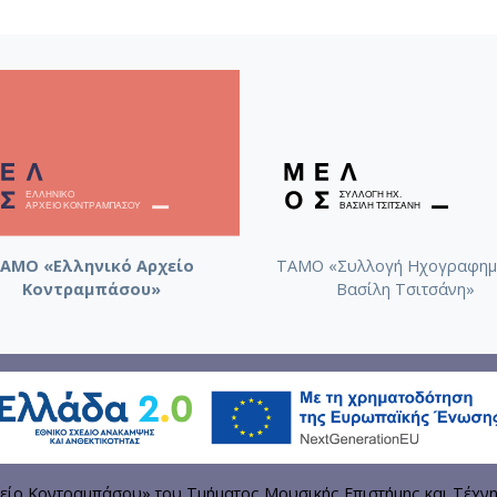
ΑΜΟ «Ελληνικό Αρχείο
ΤΑΜΟ «Συλλογή Ηχογραφημ
Κοντραμπάσου»
Βασίλη Τσιτσάνη»
είο Κοντραμπάσου» του Τμήματος Μουσικής Επιστήμης και Τέχν