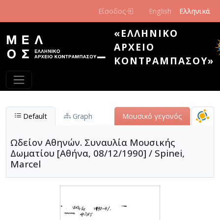
Παράκαμψη προς το κυρίως περιεχόμενο
Είσοδος
English
Ελληνικά
«ΕΛΛΗΝΙΚΌ
ΑΡΧΕΊΟ
ΚΟΝΤΡΑΜΠΆΣΟΥ»
Default
Graph
Μουσικό γεγονός
Ωδείον Αθηνών. Συναυλία Μουσικής
Δωματίου [Αθήνα, 08/12/1990] / Spinei,
Marcel