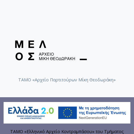
ΤΑΜΟ «Αρχείο Παρτιτούρων Μίκη Θεοδωράκη»
ΤΑΜΟ «Ελληνικό Αρχείο Κοντραμπάσου» του Τμήματος