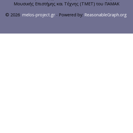
Μουσικής Επιστήμης και Τέχνης (ΤΜΕΤ) του ΠΑΜΑΚ
© 2026
melos-project.gr
- Powered by:
ReasonableGraph.org