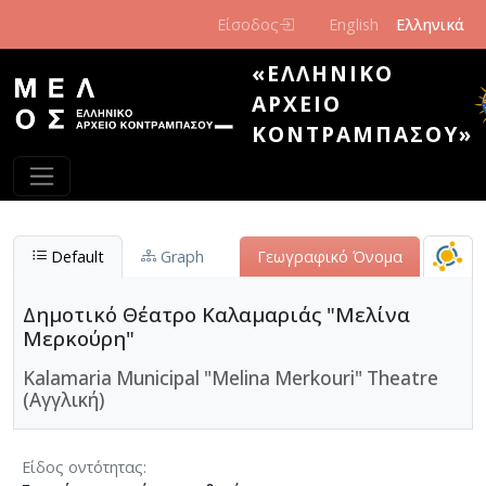
Παράκαμψη προς το κυρίως περιεχόμενο
Είσοδος
English
Ελληνικά
«ΕΛΛΗΝΙΚΌ
ΑΡΧΕΊΟ
ΚΟΝΤΡΑΜΠΆΣΟΥ»
Default
Graph
Γεωγραφικό Όνομα
Δημοτικό Θέατρο Καλαμαριάς "Μελίνα
Μερκούρη"
Kalamaria Municipal "Melina Merkouri" Theatre
(Αγγλική)
Είδος οντότητας