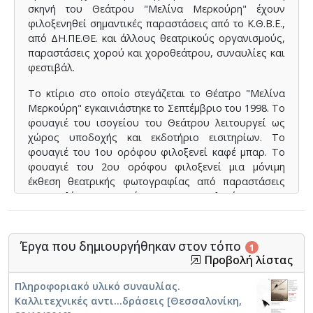
σκηνή του Θεάτρου "Μελίνα Μερκούρη" έχουν
φιλοξενηθεί σημαντικές παραστάσεις από το Κ.Θ.Β.Ε.,
από ΔΗ.ΠΕ.ΘΕ. και άλλους θεατρικούς οργανισμούς,
παραστάσεις χορού και χοροθεάτρου, συναυλίες και
φεστιβάλ.
Το κτίριο στο οποίο στεγάζεται το Θέατρο "Μελίνα
Μερκούρη" εγκαινιάστηκε το Σεπτέμβριο του 1998. Το
φουαγιέ του ισογείου του Θεάτρου λειτουργεί ως
χώρος υποδοχής και εκδοτήριο εισιτηρίων. Το
φουαγιέ του 1ου ορόφου φιλοξενεί καφέ μπαρ. Το
φουαγιέ του 2ου ορόφου φιλοξενεί μια μόνιμη
έκθεση θεατρικής φωτογραφίας από παραστάσεις
της Μελίνας Μερκούρη στη Θεσσαλονίκη. Τα 6
καμαρίνια του Θεάτρου διαθέτουν όλες τις ανέσεις,
όπως καθρέπτες, παγκους, νιπτήρες, wc, ντους κ.α.,
καθώς και monitor για παρακολούθηση της
Έργα που δημιουργήθηκαν στον τόπο
1
παράστασης.
Προβολή λίστας
⟶
Πατήστε εδώ
Πληροφοριακό υλικό συναυλίας.
Καλλιτεχνικές αντι...δράσεις [Θεσσαλονίκη,