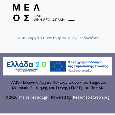
ΤΑΜΟ «Αρχείο Παρτιτούρων Μίκη Θεοδωράκη»
ΤΑΜΟ «Ελληνικό Αρχείο Κοντραμπάσου» του Τμήματος
Μουσικής Επιστήμης και Τέχνης (ΤΜΕΤ) του ΠΑΜΑΚ
© 2026
melos-project.gr
- Powered by:
ReasonableGraph.org