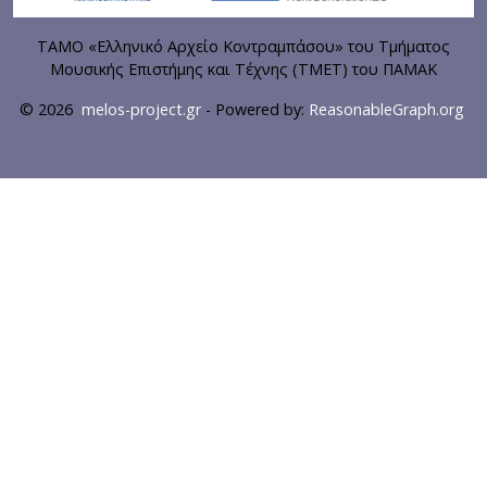
ΤΑΜΟ «Ελληνικό Αρχείο Κοντραμπάσου» του Τμήματος
Μουσικής Επιστήμης και Τέχνης (ΤΜΕΤ) του ΠΑΜΑΚ
© 2026
melos-project.gr
- Powered by:
ReasonableGraph.org