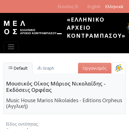
Παράκαμψη προς το κυρίως περιεχόμενο
Είσοδος
English
Ελληνικά
«ΕΛΛΗΝΙΚΌ
ΑΡΧΕΊΟ
ΚΟΝΤΡΑΜΠΆΣΟΥ»
Default
Graph
Οργανισμός
Μουσικός Οίκος Μάριος Νικολαΐδης -
Εκδόσεις Ορφέας
Music House Marios Nikolaides - Editions Orpheus
(Αγγλική)
Είδος οντότητας