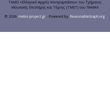
ΤΑΜΟ «Ελληνικό Αρχείο Κοντραμπάσου» του Τμήματος
Μουσικής Επιστήμης και Τέχνης (ΤΜΕΤ) του ΠΑΜΑΚ
© 2026
melos-project.gr
- Powered by:
ReasonableGraph.org