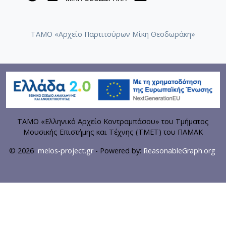
ΤΑΜΟ «Αρχείο Παρτιτούρων Μίκη Θεοδωράκη»
ΤΑΜΟ «Ελληνικό Αρχείο Κοντραμπάσου» του Τμήματος
Μουσικής Επιστήμης και Τέχνης (ΤΜΕΤ) του ΠΑΜΑΚ
© 2026
melos-project.gr
- Powered by:
ReasonableGraph.org