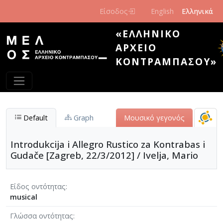
Παράκαμψη προς το κυρίως περιεχόμενο
Είσοδος
English
Ελληνικά
«ΕΛΛΗΝΙΚΌ
ΑΡΧΕΊΟ
ΚΟΝΤΡΑΜΠΆΣΟΥ»
Default
Graph
Μουσικό γεγονός
Introdukcija i Allegro Rustico za Kontrabas i
Gudače [Zagreb, 22/3/2012] / Ivelja, Mario
Είδος οντότητας
musical
Γλώσσα οντότητας