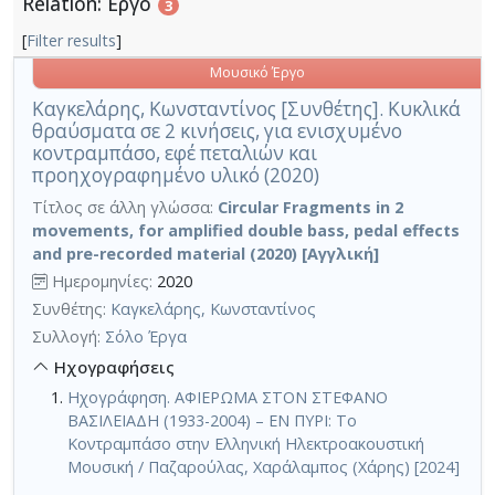
Relation: Έργο
3
[
Filter results
]
Μουσικό Έργο
Καγκελάρης, Κωνσταντίνος [Συνθέτης]. Κυκλικά
θραύσματα σε 2 κινήσεις, για ενισχυμένο
κοντραμπάσο, εφέ πεταλιών και
προηχογραφημένο υλικό (2020)
Τίτλος σε άλλη γλώσσα:
Circular Fragments in 2
movements, for amplified double bass, pedal effects
and pre-recorded material (2020) [Αγγλική]
Ημερομηνίες:
2020
Συνθέτης:
Καγκελάρης, Κωνσταντίνος
Συλλογή:
Σόλο Έργα
Ηχογραφήσεις
Ηχογράφηση. ΑΦΙΕΡΩΜΑ ΣΤΟΝ ΣΤΕΦΑΝΟ
ΒΑΣΙΛΕΙΑΔΗ (1933-2004) – ΕΝ ΠΥΡΙ: Το
Κοντραμπάσο στην Ελληνική Ηλεκτροακουστική
Μουσική / Παζαρούλας, Χαράλαμπος (Χάρης) [2024]