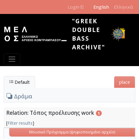
Skip to main content
Login
English
Ελληνικά
"GREEK
DOUBLE
BASS
ARCHIVE"
Default
place
Δράμα
Relation: Τόπος προέλευσης work
1
[
Filter results
]
Μουσικό Πρόγραμμα (ψηφιοποιημένο αρχείο)