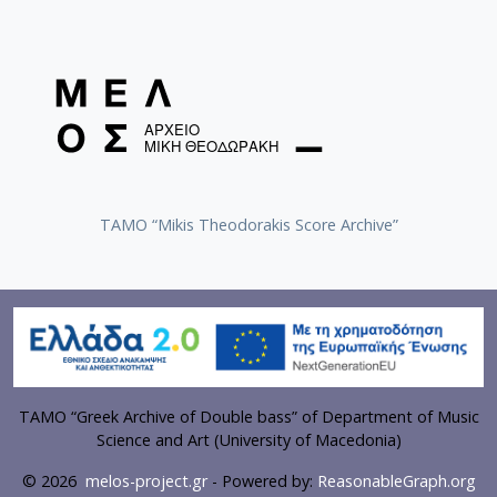
TAMO “Mikis Theodorakis Score Archive”
TAMO “Greek Archive of Double bass” of Department of Music
Science and Art (University of Macedonia)
© 2026
melos-project.gr
- Powered by:
ReasonableGraph.org