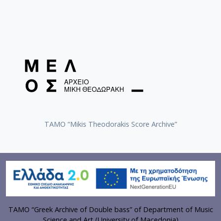
TAMO “Mikis Theodorakis Score Archive”
TAMO “Greek Archive of Double bass” of Department of Music
Science and Art (University of Macedonia)