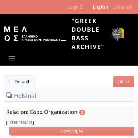
Skip to main content
Login
English
Ελληνικά
"GREEK
DOUBLE
BASS
ARCHIVE"
Default
place
Helsinki
Relation: Έδρα Organization
2
[
Filter results
]
Οργανισμός