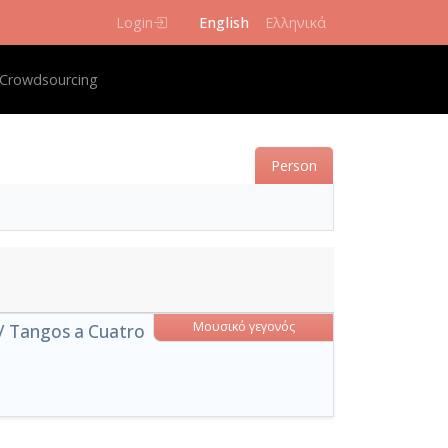
Login
English
Ελληνικά
igation
Crowdsourcing
Person
Μουσικό γεγονός
/ Tangos a Cuatro