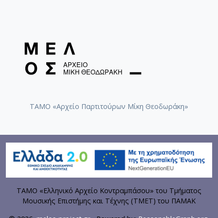
ΤΑΜΟ «Αρχείο Παρτιτούρων Μίκη Θεοδωράκη»
ΤΑΜΟ «Ελληνικό Αρχείο Κοντραμπάσου» του Τμήματος
Μουσικής Επιστήμης και Τέχνης (ΤΜΕΤ) του ΠΑΜΑΚ