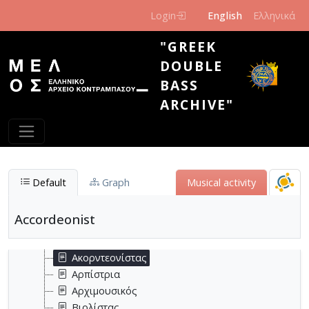
Skip to main content
Login
English
Ελληνικά
"GREEK
DOUBLE
BASS
ARCHIVE"
Default
Graph
Μusical activity
Accordeonist
Μουσική δραστηριότητα
Ακορντεονίστας
Αρπίστρια
Αρχιμουσικός
Βιολίστας