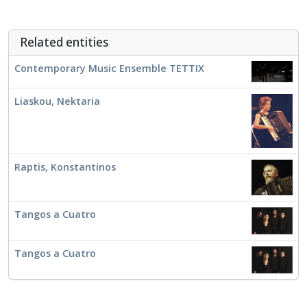
Μονωδός
Μουσικοθεωρητικός
Μουσικοκριτικός
Related entities
Μουσικολόγος
Contemporary Music Ensemble TETTIX
Μουσικοπαιδαγωγός
Μουσικός
Liaskou, Nektaria
Μουσικός εκδότης
Μουσικός επιμελητής
Μουσικός παραγωγός
Ομποΐστας
Raptis, Konstantinos
Παιδαγωγός
Πιανίστας
Σαξοφωνίστας
Tangos a Cuatro
Στιχουργός
Συνθέτης
Τουμπίστας
Tangos a Cuatro
Τραγουδιστής
Τραγουδοποιός
Τρομπετίστας