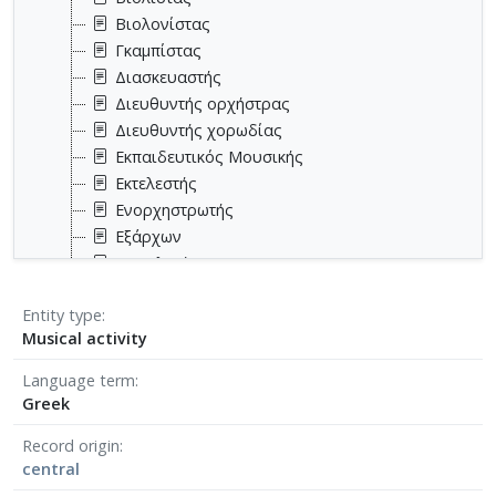
Βιολονίστας
Γκαμπίστας
Διασκευαστής
Διευθυντής ορχήστρας
Διευθυντής χορωδίας
Εκπαιδευτικός Μουσικής
Εκτελεστής
Ενορχηστρωτής
Εξάρχων
Επιμελητής
Ηχολήπτης
Entity type
Καθηγητής
Musical activity
Κιθαρίστας
Κλαρινετίστας
Language term
Κοντραμπασίστας
Greek
Κρουστός
Record origin
Λιμπρετίστας
central
Μεταγραφέας