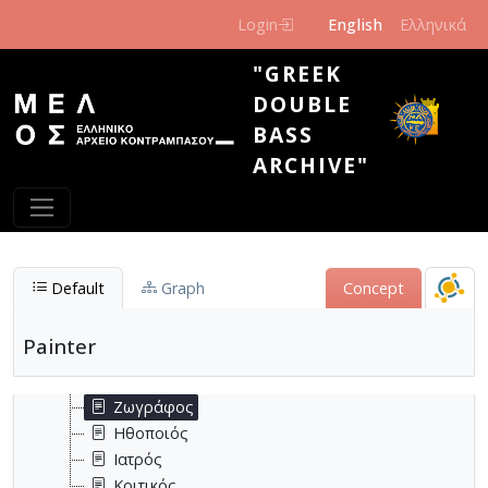
Skip to main content
Login
English
Ελληνικά
"GREEK
DOUBLE
BASS
ARCHIVE"
Επάγγελμα
Αρχιτέκτονας
Βιβλιοθηκονόμος
Δάσκαλος
Δημοσιογράφος
Default
Graph
Concept
Δικηγόρος
Διπλωμάτης
Painter
Εκδότης
Εκπαιδευτικός
Ζωγράφος
Ηθοποιός
Ιατρός
Κριτικός