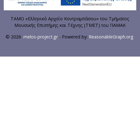
ΤΑΜΟ «Ελληνικό Αρχείο Κοντραμπάσου» του Τμήματος
Μουσικής Επιστήμης και Τέχνης (ΤΜΕΤ) του ΠΑΜΑΚ
© 2026
melos-project.gr
- Powered by:
ReasonableGraph.org